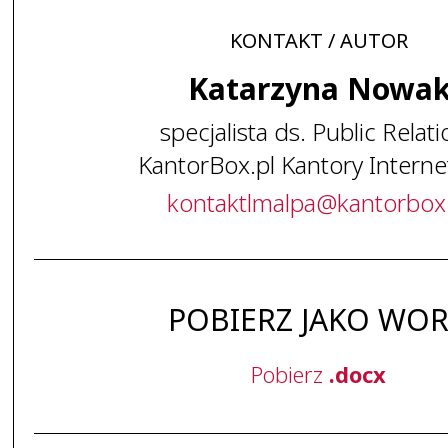
KONTAKT / AUTOR
Katarzyna Nowa
specjalista ds. Public Relat
KantorBox.pl Kantory Intern
kontaktlmalpa
@
kantorbox
POBIERZ JAKO WO
Pobierz
.docx