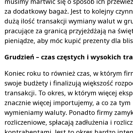
musimy martwić się o sposób ich przewiezi
za dodatkowy bagaż. Jest to kolejny czyn
dużą ilość transakcji wymiany walut w gr
pracujące za granicą przyjeżdżają na świę
pieniądze, aby móc kupić prezenty dla blis
Grudzień – czas częstych i wysokich tr
Koniec roku to również czas, w którym fi
swoje budżety i finalizują większość rozp
transakcji. To okres, w którym więcej eks
znacznie więcej importujemy, a co za tym i
wymieniamy waluty. Ponadto firmy zamyk
rozliczeniowe, spłacają zadłużenia i rozlic
kontrahentami. Jest to okres bardzo inte