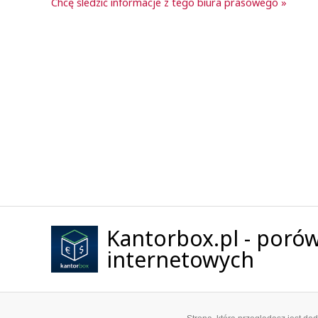
Chcę śledzić informacje z tego biura prasowego »
Kantorbox.pl - por
internetowych